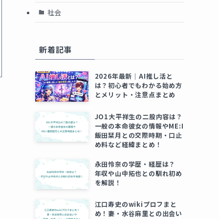
社会
新着記事
2026年最新｜AI推し活と
は？初心者でもわかる始め方
とメリット・注意点まとめ
JO1大平祥生の二股内容は？
一般の本命彼女の情報やME:I
飯田栞月との交際時期・口止
め料など経緯まとめ！
永田怜奈の学歴・経歴は？
年収や山中拓也との馴れ初め
を解説！
江口寿史のwikiプロフまと
め！妻・水谷麻里との出会い