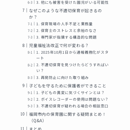
3. 他にも被害を受けた園児がいる可能性
なぜこのような不適切保育が起きるの
か？
1. 保育現場の人手不足と業務量
2. 保育士のストレスと余裕のなさ
3. 専門家が指摘する構造的な問題
児童福祉法改正で何が変わる？
1. 2025年10月1日から通報義務化がスタ
ート
2. 不適切保育を見つけたらどうすればい
い？
3. 再発防止に向けた取り組み
子どもを守るために保護者ができること
1. 子どもの異変に気づくサインとは？
2. ボイスレコーダーの使用は問題ない？
3. 不適切保育が疑われる場合の相談窓口
福岡市内の保育園に関する疑問まとめ！
（Q&A）
まとめ