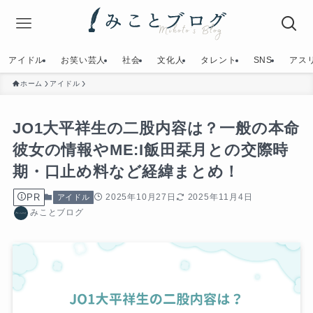
アイドル
お笑い芸人
社会
文化人
タレント
SNS
アス
ホーム
アイドル
JO1大平祥生の二股内容は？一般の本命
彼女の情報やME:I飯田栞月との交際時
期・口止め料など経緯まとめ！
PR
2025年10月27日
2025年11月4日
アイドル
みことブログ