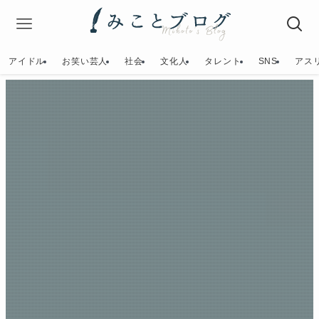
アイドル
お笑い芸人
社会
文化人
タレント
SNS
アス