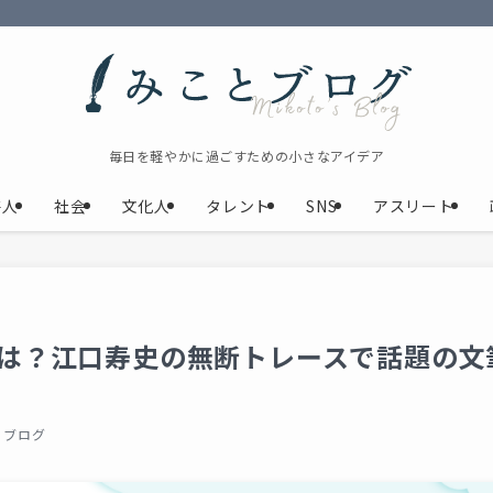
毎日を軽やかに過ごすための小さなアイデア
芸人
社会
文化人
タレント
SNS
アスリート
は？江口寿史の無断トレースで話題の文
とブログ