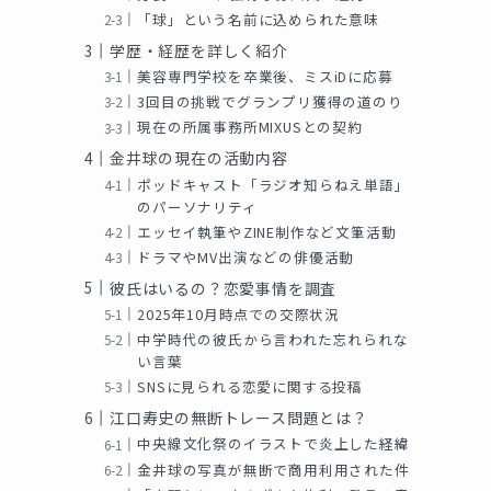
「球」という名前に込められた意味
学歴・経歴を詳しく紹介
美容専門学校を卒業後、ミスiDに応募
3回目の挑戦でグランプリ獲得の道のり
と
現在の所属事務所MIXUSとの契約
金井球の現在の活動内容
ポッドキャスト「ラジオ知らねえ単語」
のパーソナリティ
エッセイ執筆やZINE制作など文筆活動
ドラマやMV出演などの俳優活動
彼氏はいるの？恋愛事情を調査
2025年10月時点での交際状況
中学時代の彼氏から言われた忘れられな
い言葉
SNSに見られる恋愛に関する投稿
江口寿史の無断トレース問題とは？
中央線文化祭のイラストで炎上した経緯
金井球の写真が無断で商用利用された件