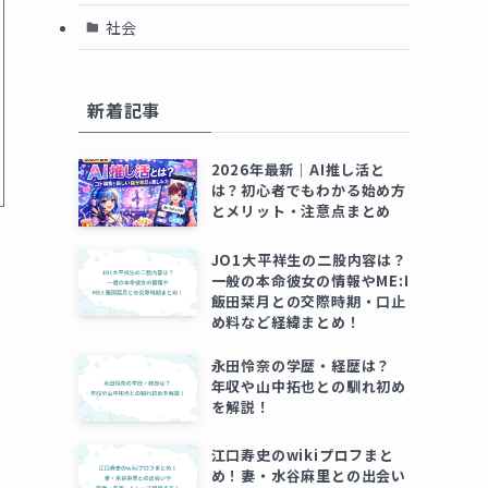
社会
新着記事
2026年最新｜AI推し活と
は？初心者でもわかる始め方
とメリット・注意点まとめ
JO1大平祥生の二股内容は？
一般の本命彼女の情報やME:I
飯田栞月との交際時期・口止
め料など経緯まとめ！
永田怜奈の学歴・経歴は？
年収や山中拓也との馴れ初め
を解説！
江口寿史のwikiプロフまと
め！妻・水谷麻里との出会い