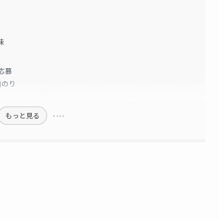
味
応募
道のり
もっと見る